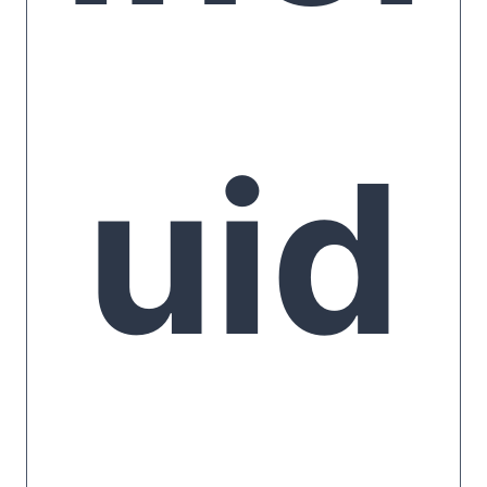
dot
uid