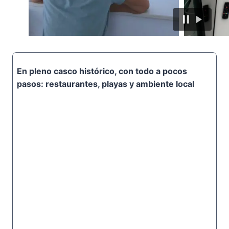
familias o viajeros que valoran la tranquilidad, la
luz natural y un espacio donde desconectar
después de un día de playa.
Si buscas un alojamiento en Conil que combine
ubicación, confort y un ambiente relajado,
Malakita es una excelente elección. También
En pleno casco histórico, con todo a pocos
damos la bienvenida a mascotas, para que
pasos: restaurantes, playas y ambiente local
puedas disfrutar de tu estancia sin dejar a nadie
atrás.