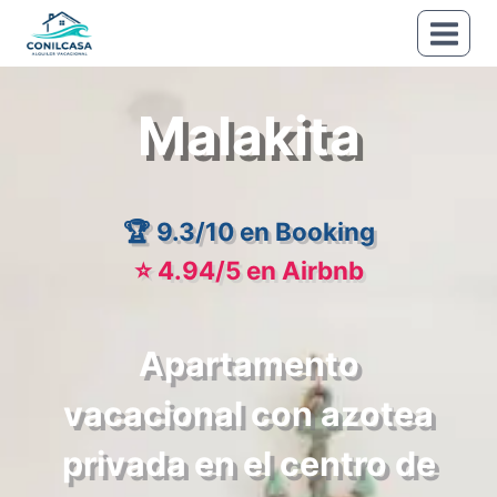
Saltar
al
contenido
Malakita
🏆 9.3/10 en Booking
⭐ 4.94/5 en Airbnb
Apartamento
vacacional con azotea
privada en el centro de