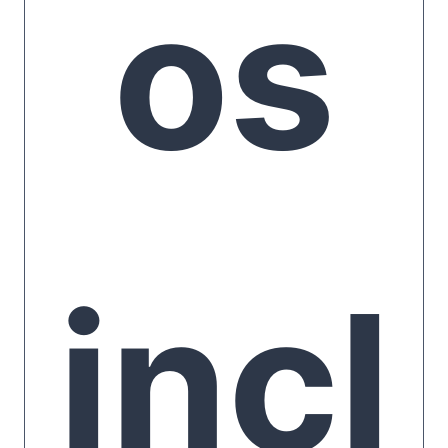
tica
os
s y
incl