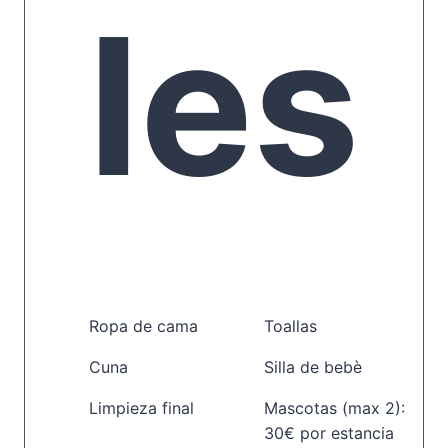
les
Aire acondicionado
1 baño con ducha
Muy luminoso
Cocina americana
….
Horno
Microondas
Nevera
Congelador
Lavavajillas
Vitroceramica
Dolce Gusto
Napolitana
Ropa de cama
Toallas
Hervidor
Batidora
Cuna
Silla de bebè
Exprimidor
Vajillas y utensilios
Limpieza final
Mascotas (max 2):
30€ por estancia