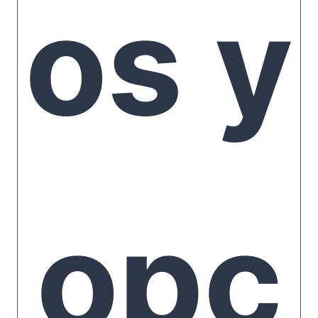
aci
os y
one
opc