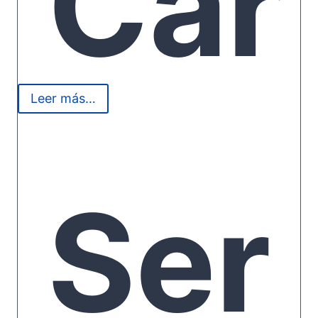
Car
Leer más…
act
Ser