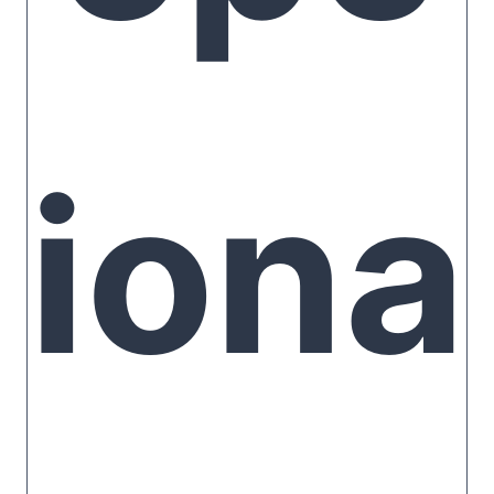
s
iona
1
cama
Wifi
matrimonio
y 2
individuales