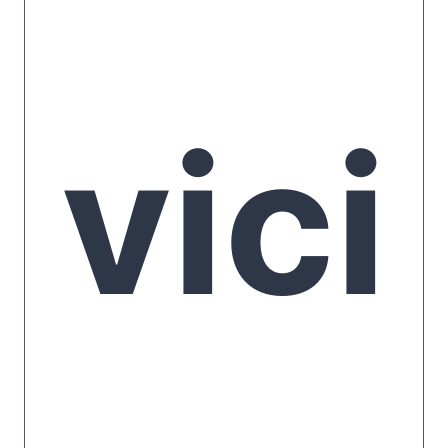
eris
vici