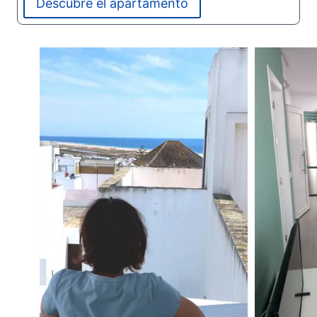
Frontera, ideal para quienes buscan una estancia
Descubre el apartamento
relajada cerca de todo.
A pocos minutos a pie de la playa, restaurantes y
zonas de ocio, combina una ubicación excelente
con un ambiente cómodo y acogedor.
Uno de sus mayores atractivos es la azotea
privada, perfecta para disfrutar del sol, desayunar
al aire libre o relajarse al final del día en un
entorno tranquilo.
El apartamento cuenta con espacios amplios y
bien iluminados, pensados para ofrecer
comodidad tanto en estancias cortas como
largas.
Dispone de todas las comodidades necesarias,
como aire acondicionado, conexión wifi, cocina
equipada y todo lo necesario para sentirte como
en casa.
Es una opción ideal para parejas, pequeñas