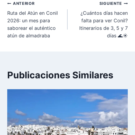
Navegación
ANTERIOR
SIGUIENTE
Ruta del Atún en Conil
¿Cuántos días hacen
de
2026: un mes para
falta para ver Conil?
saborear el auténtico
Itinerarios de 3, 5 y 7
entradas
atún de almadraba
días 🌊☀️
Publicaciones Similares