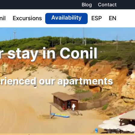
Blog
Contact
Availability
nil
Excursions
ESP
EN
 stay in Conil
erienced our apartments