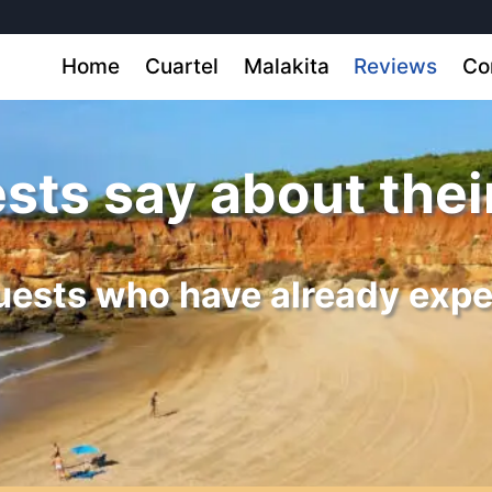
Home
Cuartel
Malakita
Reviews
Co
ts say about their
guests who have already exp