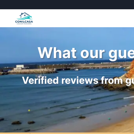
Skip
to
content
What our gues
Verified reviews from 